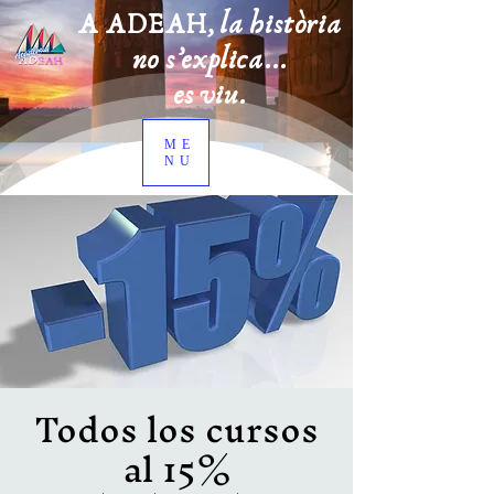
A ADEAH, la història
no s’explica...
es viu.
ME
NU
Todos los cursos
al 15%