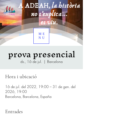
A ADEAH, la història
no s’explica...
es viu.
ME
NU
prova presencial
ds., 16 de jul.
  |  
Barcelona
Hora i ubicació
16 de jul. del 2022, 19:00 – 31 de gen. del
2026, 19:00
Barcelona, Barcelona, España
Entrades