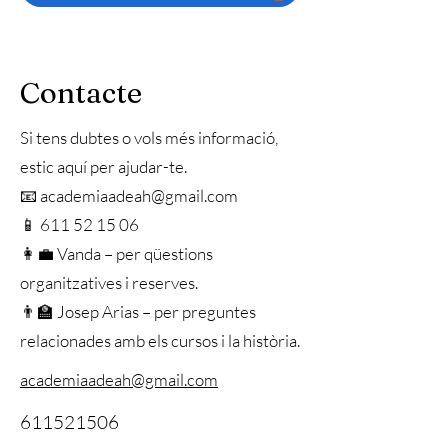
Contacte
Si tens dubtes o vols més informació,
estic aquí per ajudar-te.
📧 academiaadeah@gmail.com
📱 611 52 15 06
👩‍💼 Vanda – per qüestions
organitzatives i reserves.
👨‍🏫 Josep Arias – per preguntes
relacionades amb els cursos i la història.
academiaadeah@gmail.com
611521506