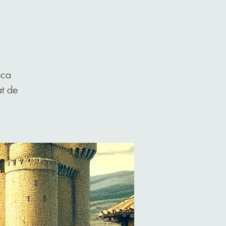
oca
at de