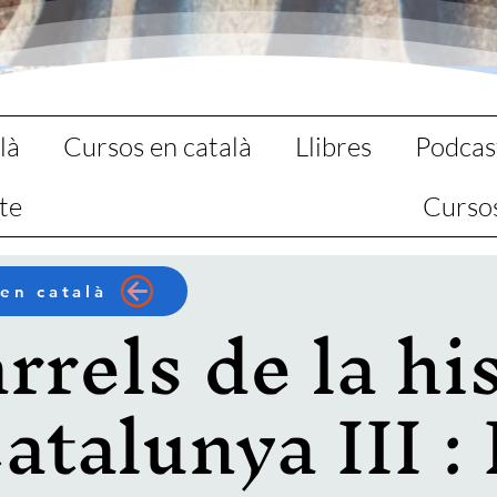
là
Cursos en català
Llibres
Podcas
te
Curso
 en català
rrels de la hi
atalunya III :