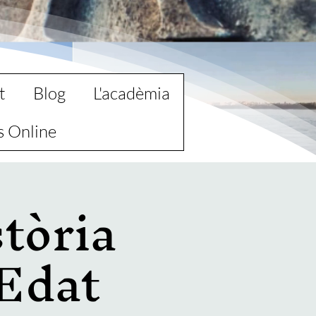
t
Blog
L'acadèmia
s Online
stòria
 Edat