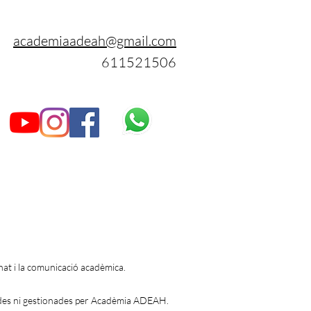
academiaadeah@gmail.com
611521506
mnat i la comunicació acadèmica.
ades ni gestionades per Acadèmia ADEAH.