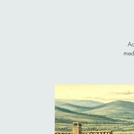
Aq
medi