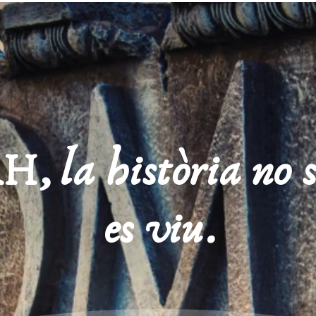
la història no s’
es viu.