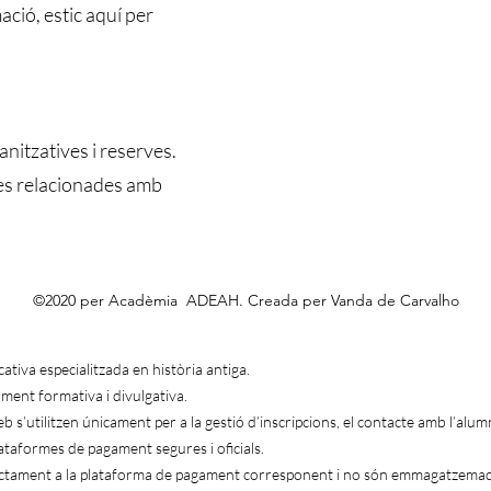
ació, estic aquí per
nitzatives i reserves.
tes relacionades amb
©2020 per Acadèmia ADEAH. Creada per Vanda de Carvalho
va especialitzada en història antiga.
ament formativa i divulgativa.
b s’utilitzen únicament per a la gestió d’inscripcions, el contacte amb l’alu
ataformes de pagament segures i oficials.
rectament a la plataforma de pagament corresponent i no són emmagatzem