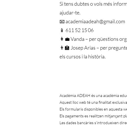
Si tens dubtes o vols més inform
ajudar-te.
📧 academiaadeah@gmail.com
📱 611 52 15 06
👩‍💼 Vanda – per qüestions orga
👨‍🏫 Josep Arias – per pregun
els cursos i la història.
Acadèmia ADEAH és una acadèmia educati
Aquest lloc web té una finalitat exclusiv
Els formularis disponibles en aquesta we
Els pagaments es realitzen mitjançant pl
Les dades bancàries s’introdueixen di