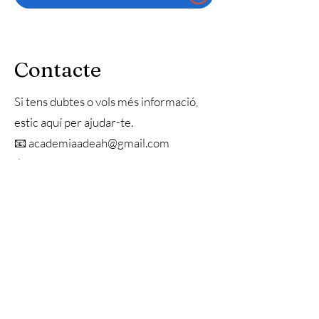
Contacte
Si tens dubtes o vols més informació,
estic aquí per ajudar-te.
📧 academiaadeah@gmail.com
📱 611 52 15 06
👩‍💼 Vanda – per qüestions
organitzatives i reserves.
👨‍🏫 Josep Arias – per preguntes
relacionades amb els cursos i la història.
academiaadeah@gmail.com
611521506