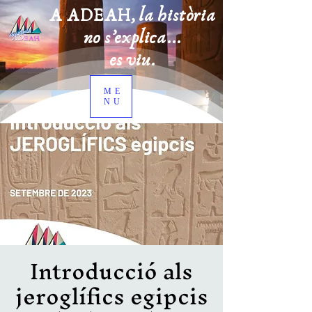
A ADEAH, la història
no s’explica...
es viu.
ME
NU
Introducció als
jeroglífics egipcis