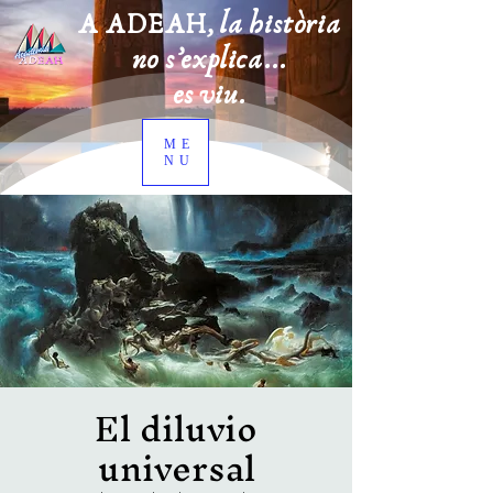
A ADEAH, la història
no s’explica...
es viu.
ME
NU
El diluvio
universal