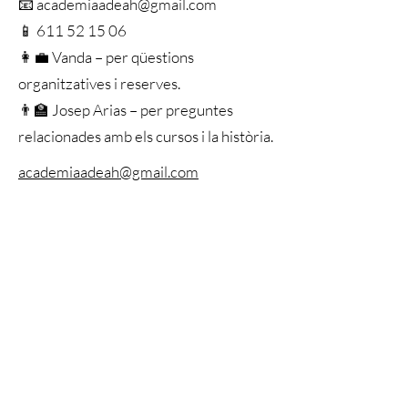
📧 academiaadeah@gmail.com
📱 611 52 15 06
👩‍💼 Vanda – per qüestions
organitzatives i reserves.
👨‍🏫 Josep Arias – per preguntes
relacionades amb els cursos i la història.
academiaadeah@gmail.com
611521506
Acadèmia ADEAH és una acadèmia educativa
especialitzada en història antiga.
Aquest lloc web té una finalitat exclusivament
formativa i divulgativa.