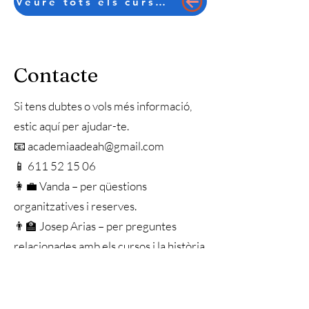
Veure tots els cursos en català
Contacte
Si tens dubtes o vols més informació,
estic aquí per ajudar-te.
📧 academiaadeah@gmail.com
📱 611 52 15 06
👩‍💼 Vanda – per qüestions
organitzatives i reserves.
👨‍🏫 Josep Arias – per preguntes
relacionades amb els cursos i la història.
academiaadeah@gmail.com
611521506