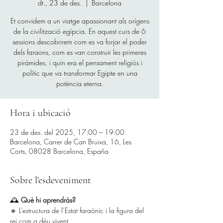
dt., 23 de des.
  |  
Barcelona
Et convidem a un viatge apassionant als orígens
de la civilització egípcia. En aquest curs de 6
sessions descobrirem com es va forjar el poder
dels faraons, com es van construir les primeres
piràmides, i quin era el pensament religiós i
polític que va transformar Egipte en una
potència eterna.
Hora i ubicació
23 de des. del 2025, 17:00 – 19:00
Barcelona, Carrer de Can Bruixa, 16, Les
Corts, 08028 Barcelona, España
Sobre l'esdeveniment
🕰️ 
Què hi aprendràs?
🔹 L’estructura de l’Estat faraònic i la figura del 
rei com a déu vivent.