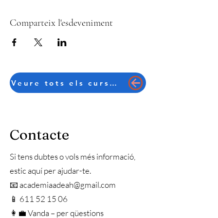
Comparteix l'esdeveniment
Veure tots els cursos en català
Contacte
Si tens dubtes o vols més informació,
estic aquí per ajudar-te.
📧 academiaadeah@gmail.com
📱 611 52 15 06
👩‍💼 Vanda – per qüestions