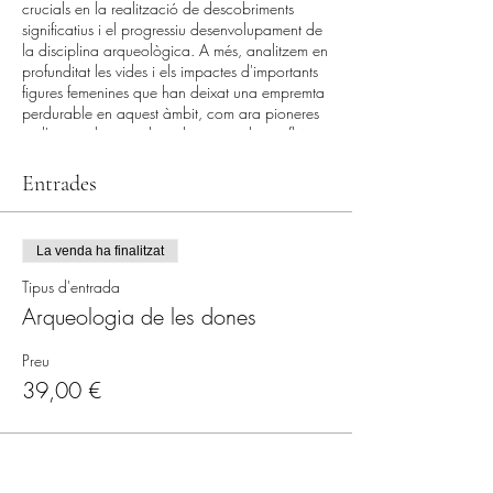
crucials en la realització de descobriments
significatius i el progressiu desenvolupament de
la disciplina arqueològica. A més, analitzem en
profunditat les vides i els impactes d'importants
figures femenines que han deixat una empremta
perdurable en aquest àmbit, com ara pioneres
en l'arqueologia i altres dones que han influït en
la forma com comprenem i interpretem la
història a través de les seves investigacions i
Entrades
assaigs. Aquesta conferència busca posar de
relleu la necessitat de reconèixer i valorar les
contribucions de les dones a l'arqueologia i la
La venda ha finalitzat
seva influència en la comprensió de les nostres
arrels culturals.
Tipus d'entrada
Arqueologia de les dones
39€ amb dinar inclòs (entrepa i beguda)
Preu
39,00 €