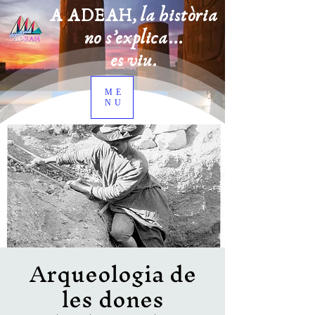
A ADEAH, la història
no s’explica...
es viu.
ME
NU
Arqueologia de
les dones