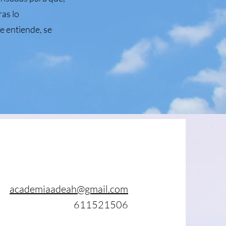
ras lo
e entiende, se
academiaadeah@gmail.com
611521506