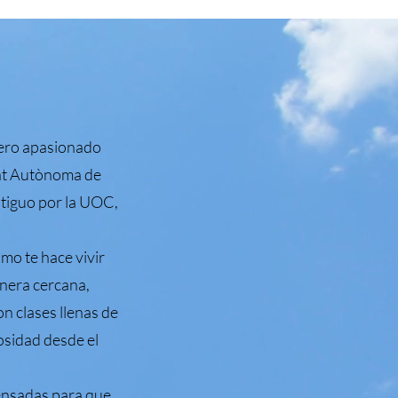
dero apasionado
itat Autònoma de
tiguo por la UOC,
ómo te hace vivir
anera cercana,
n clases llenas de
osidad desde el
ensadas para que,