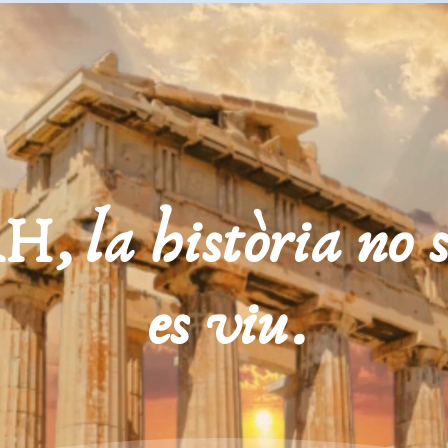
la història no s’
es viu.