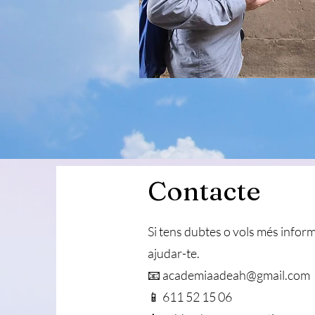
Contacte
Si tens dubtes o vols més inform
ajudar-te.
📧 academiaadeah@gmail.com
📱 611 52 15 06