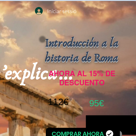
Iniciar sessió
Introducción a la
historia de Roma
explica...
AHORA AL 15% DE
DESCUENTO
112€
95€
COMPRAR AHORA