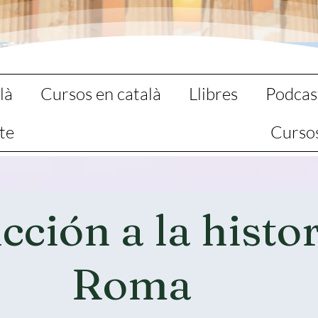
là
Cursos en català
Llibres
Podcas
te
Curso
cción a la histo
Roma