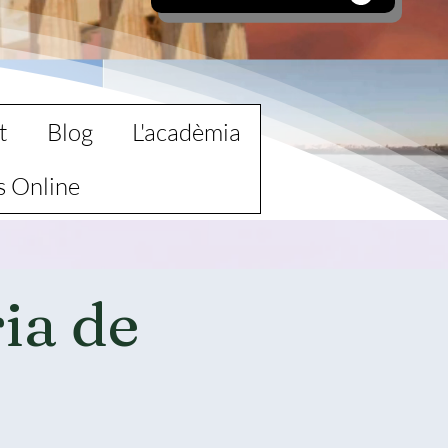
t
Blog
L'acadèmia
s Online
ria de