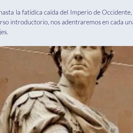
hasta la fatídica caída del Imperio de Occidente
curso introductorio, nos adentraremos en cada un
es.