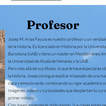
Profesor
Josep M. Arias Fayula es nuestro profesor y un verda
de la historia. Es licenciado en Historia por la Univers
Barcelona (UAB) y tiene un máster en Mediterráneo An
la Universidad de Alcalá de Henares y la UAB.
Pero más allá de sus títulos, lo que le hace especial es c
la historia. Josep consigue explicar el pasado de una m
clara y emocionante, combinando su rigor académico co
imágenes, vídeos y curiosidades que despiertan tu curi
primer minuto.
Con Josep aprenderás disfrutando. Sus clases están p