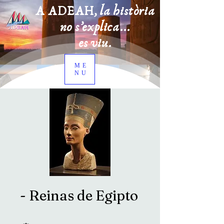
A ADEAH, la història
no s’explica...
es viu.
ME
NU
- Reinas de Egipto