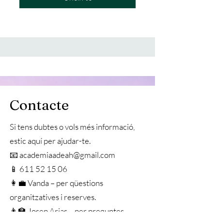
Contacte
Si tens dubtes o vols més informació,
estic aquí per ajudar-te.
📧 academiaadeah@gmail.com
📱 611 52 15 06
👩‍💼 Vanda – per qüestions
organitzatives i reserves.
👨‍🏫 Josep Arias – per preguntes