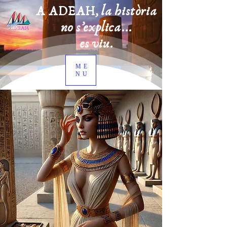
A ADEAH, la història
no s’explica...
es viu.
ME
NU