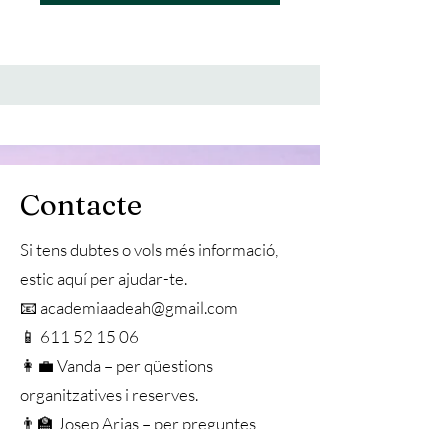
Contacte
Si tens dubtes o vols més informació,
estic aquí per ajudar-te.
📧 academiaadeah@gmail.com
📱 611 52 15 06
👩‍💼 Vanda – per qüestions
organitzatives i reserves.
👨‍🏫 Josep Arias – per preguntes