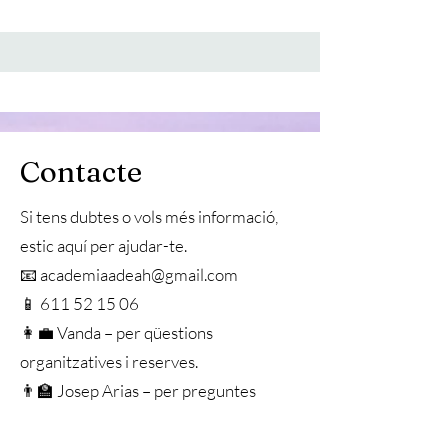
Contacte
Si tens dubtes o vols més informació,
estic aquí per ajudar-te.
📧 academiaadeah@gmail.com
📱 611 52 15 06
👩‍💼 Vanda – per qüestions
organitzatives i reserves.
👨‍🏫 Josep Arias – per preguntes
relacionades amb els cursos i la història.