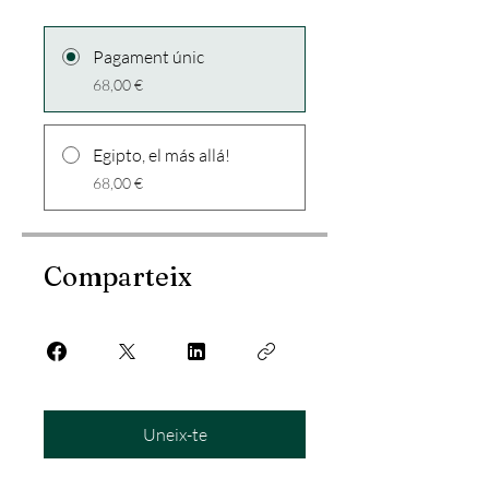
Pagament únic
68,00 €
Egipto, el más allá!
68,00 €
Comparteix
Uneix-te