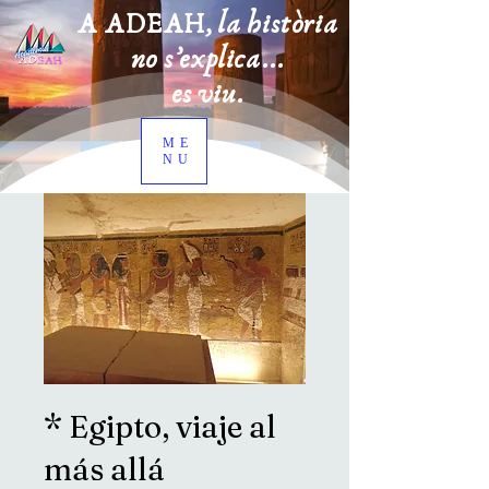
A ADEAH, la història
no s’explica...
es viu.
ME
NU
* Egipto, viaje al
más allá