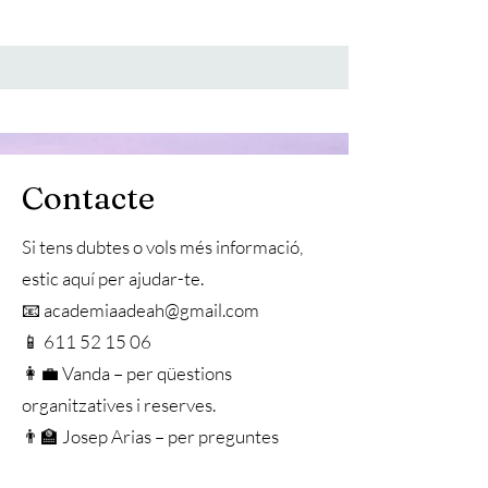
Contacte
Si tens dubtes o vols més informació,
estic aquí per ajudar-te.
📧 academiaadeah@gmail.com
📱 611 52 15 06
👩‍💼 Vanda – per qüestions
organitzatives i reserves.
👨‍🏫 Josep Arias – per preguntes
relacionades amb els cursos i la història.