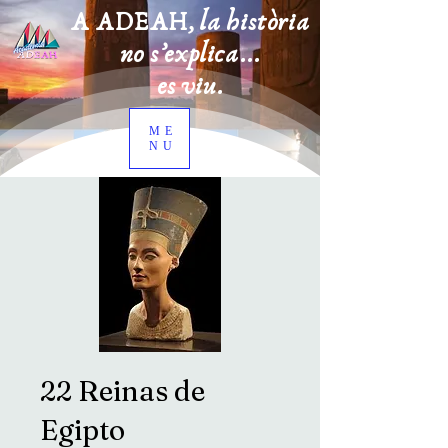
A ADEAH, la història
no s’explica...
es viu.
ME
NU
22 Reinas de
Egipto