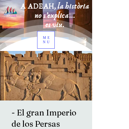
A ADEAH, la història
no s’explica...
es viu.
ME
NU
- El gran Imperio
de los Persas