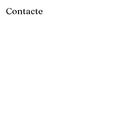
Contacte
Si tens dubtes o vols més informació,
estic aquí per ajudar-te.
📧 academiaadeah@gmail.com
📱 611 52 15 06
👩‍💼 Vanda – per qüestions
organitzatives i reserves.
👨‍🏫 Josep Arias – per preguntes
relacionades amb els cursos i la història.
academiaadeah@gmail.com
611521506