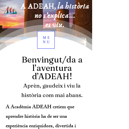
A ADEAH, la història
no s’explica...
es viu.
ME
NU
Benvingut/da a
l’aventura
d’ADEAH!
Aprèn, gaudeix i viu la
història com mai abans.
A Acadèmia ADEAH creiem que
aprendre història ha de ser una
experiència enriquidora, divertida i