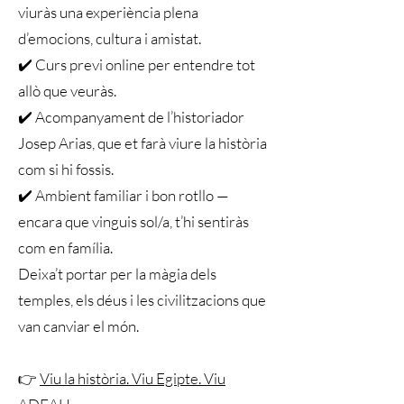
viuràs una experiència plena
d’emocions, cultura i amistat.
✔️ Curs previ online per entendre tot
allò que veuràs.
✔️ Acompanyament de l’historiador
Josep Arias, que et farà viure la història
com si hi fossis.
✔️ Ambient familiar i bon rotllo —
encara que vinguis sol/a, t’hi sentiràs
com en família.
Deixa’t portar per la màgia dels
temples, els déus i les civilitzacions que
van canviar el món.
👉
Viu la història. Viu Egipte. Viu